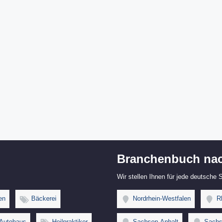
Branchenbuch nac
Wir stellen Ihnen für jede deutsche
en
Bäckerei
Nordrhein-Westfalen
Rh
Autohaus
Heilpraktiker
Sachsen-Anhalt
Sachs