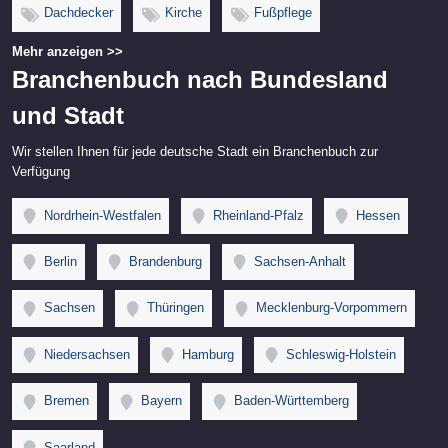
Dachdecker
Kirche
Fußpflege
Mehr anzeigen >>
Branchenbuch nach Bundesland
und Stadt
Wir stellen Ihnen für jede deutsche Stadt ein Branchenbuch zur
Verfügung
Nordrhein-Westfalen
Rheinland-Pfalz
Hessen
Berlin
Brandenburg
Sachsen-Anhalt
Sachsen
Thüringen
Mecklenburg-Vorpommern
Niedersachsen
Hamburg
Schleswig-Holstein
Bremen
Bayern
Baden-Württemberg
Saarland