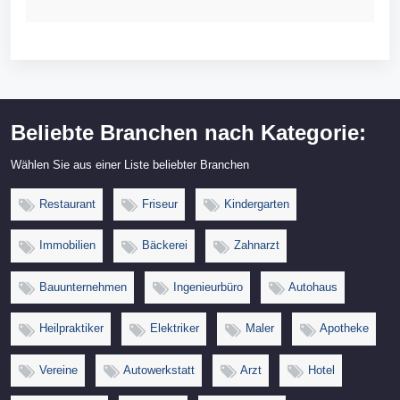
Beliebte Branchen nach Kategorie:
Wählen Sie aus einer Liste beliebter Branchen
Restaurant
Friseur
Kindergarten
Immobilien
Bäckerei
Zahnarzt
Bauunternehmen
Ingenieurbüro
Autohaus
Heilpraktiker
Elektriker
Maler
Apotheke
Vereine
Autowerkstatt
Arzt
Hotel