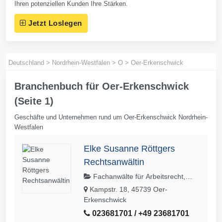
Ihren potenziellen Kunden Ihre Stärken.
Jetzt Loslegen
Deutschland
>
Nordrhein-Westfalen
>
O
>
Oer-Erkenschwick
Branchenbuch für Oer-Erkenschwick
(Seite 1)
Geschäfte und Unternehmen rund um Oer-Erkenschwick Nordrhein-
Westfalen
Elke Susanne Röttgers
Rechtsanwältin
Fachanwälte für Arbeitsrecht,
Fachanwälte für Familienrecht,
Kampstr. 18, 45739 Oer-
Vertragsrecht (Schwerpunkt),
Erkenschwick
Rechtsanwälte, Miet- und
023681701 / +49 23681701
Wohnungseigentumsrecht