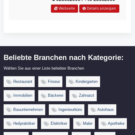
chnik,Kaltwassersystem,Kaltwassersy
steme,Klima,Klimaanlage,Klimaanlag
Webseite
Details anzeigen
en,Klimasystem,Klimasysteme,Klimat
echnik,Klimatisierung,Kühlanlagen,Lü
ftung,Lüftungsanlagen,Lüftungsbau,R
egeltechnik,Aumann,Daikin,Mitsubishi
Elektrik,Panasonic
Beliebte Branchen nach Kategorie:
Wählen Sie aus einer Liste beliebter Branchen
Restaurant
Friseur
Kindergarten
Immobilien
Bäckerei
Zahnarzt
Bauunternehmen
Ingenieurbüro
Autohaus
Heilpraktiker
Elektriker
Maler
Apotheke