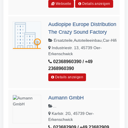
(Schwerpunkt), Verkehrsrecht
Webseite
Details anzeigen
(Schwerpunkt)
Audiopipe Europe Distribution
The Crazy Sound Factory
Ersatzteile,Autoteileeinbau,Car-Hifi
Industriestr. 13, 45739 Oer-
Erkenschwick
02368960390 / +49
2368960390
Details anzeigen
Aumann GmbH
Kühlmöbel,Kühlzellen,Wärmepumpen
Karlstr. 2G, 45739 Oer-
,Belüftung,Elektro,Gebäudetechnik,K
Erkenschwick
älte,Kälteanlage,Kälteanlagen,Kältete
023682909 / +49 23682909