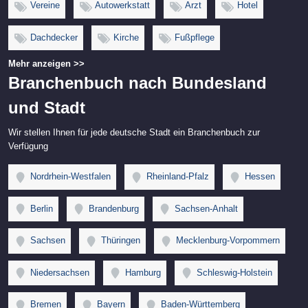
Vereine
Autowerkstatt
Arzt
Hotel
Dachdecker
Kirche
Fußpflege
Mehr anzeigen >>
Branchenbuch nach Bundesland
und Stadt
Wir stellen Ihnen für jede deutsche Stadt ein Branchenbuch zur
Verfügung
Nordrhein-Westfalen
Rheinland-Pfalz
Hessen
Berlin
Brandenburg
Sachsen-Anhalt
Sachsen
Thüringen
Mecklenburg-Vorpommern
Niedersachsen
Hamburg
Schleswig-Holstein
Bremen
Bayern
Baden-Württemberg