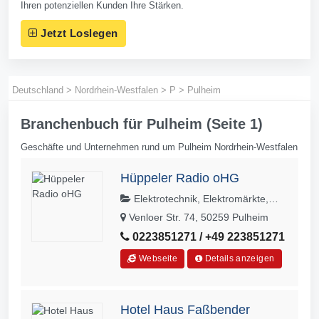
Ihren potenziellen Kunden Ihre Stärken.
Jetzt Loslegen
Deutschland
>
Nordrhein-Westfalen
>
P
>
Pulheim
Branchenbuch für Pulheim (Seite 1)
Geschäfte und Unternehmen rund um Pulheim Nordrhein-Westfalen
Hüppeler Radio oHG
Elektrotechnik, Elektromärkte,
Haus- und Küchengeräte, Radio- und
Venloer Str. 74, 50259 Pulheim
Fernsehgerätereparaturen
0223851271 / +49 223851271
Webseite
Details anzeigen
Hotel Haus Faßbender