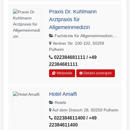
Praxis Dr. Kuhlmann
Arztpraxis für
Allgemeinmedizin
Fachärzte für Allgemeinmedizin,
Praktische Ärzte
Venloer Str. 100-102, 50259
Pulheim
022384681111 / +49
22384681111
Webseite
Details anzeigen
Hotel Amalfi
Hotels
Auf dem Driesch 28, 50259 Pulheim
022384611400 / +49
22384611400