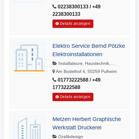
02238300133 / +49
2238300133
Details anzeigen
Elektro Service Bernd Pötzke
Elektroinstallationen
Installateure, Haustechnik,
Bauinstallationen, Elektrohandwerk,
Am Bodethof 4, 50259 Pulheim
Handwerk
01773222588 / +49
1773222588
Details anzeigen
Metzen Herbert Graphische
Werkstatt Druckerei
Grafikdesign