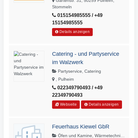
Gartenstr. 31, 50259 Pulheim,
Stommeln
015154985555 / +49
15154985555
Details anzeigen
Catering - und Partyservice
im Walzwerk
Partyservice, Catering
, Pulheim
022349790493 / +49
22349790493
Webseite
Details anzeigen
Feuerhaus Kiewel GbR
Öfen und Kamine, Wärmetechnik,