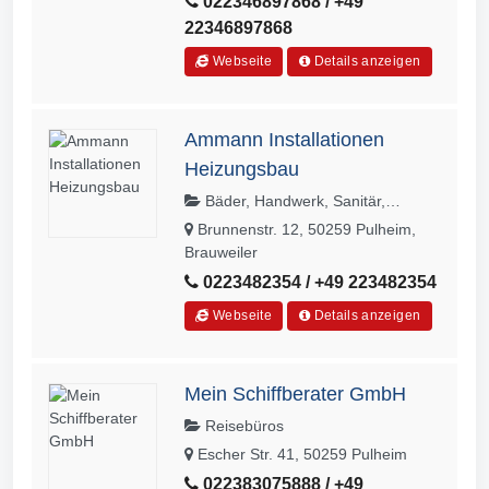
022346897868 / +49
22346897868
Webseite
Details anzeigen
Ammann Installationen
Heizungsbau
Bäder, Handwerk, Sanitär,
Wärmetechnik, Heizungs- und
Brunnenstr. 12, 50259 Pulheim,
Lüftungsbau
Brauweiler
0223482354 / +49 223482354
Webseite
Details anzeigen
Mein Schiffberater GmbH
Reisebüros
Escher Str. 41, 50259 Pulheim
022383075888 / +49