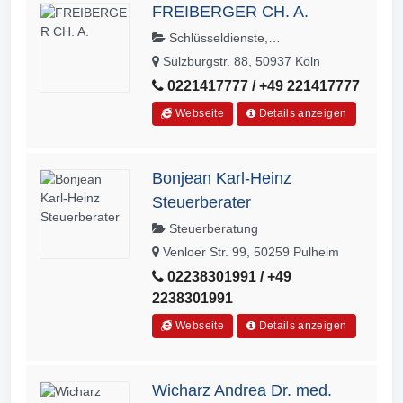
FREIBERGER CH. A.
Schlüsseldienste,
Sicherheitstechnik, Wach- und
Sülzburgstr. 88, 50937 Köln
Sicherheitsunternehmen
0221417777 / +49 221417777
Webseite
Details anzeigen
Bonjean Karl-Heinz
Steuerberater
Steuerberatung
Venloer Str. 99, 50259 Pulheim
02238301991 / +49
2238301991
Webseite
Details anzeigen
Wicharz Andrea Dr. med.