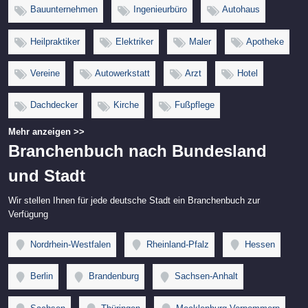
Bauunternehmen
Ingenieurbüro
Autohaus
Heilpraktiker
Elektriker
Maler
Apotheke
Vereine
Autowerkstatt
Arzt
Hotel
Dachdecker
Kirche
Fußpflege
Mehr anzeigen >>
Branchenbuch nach Bundesland
und Stadt
Wir stellen Ihnen für jede deutsche Stadt ein Branchenbuch zur
Verfügung
Nordrhein-Westfalen
Rheinland-Pfalz
Hessen
Berlin
Brandenburg
Sachsen-Anhalt