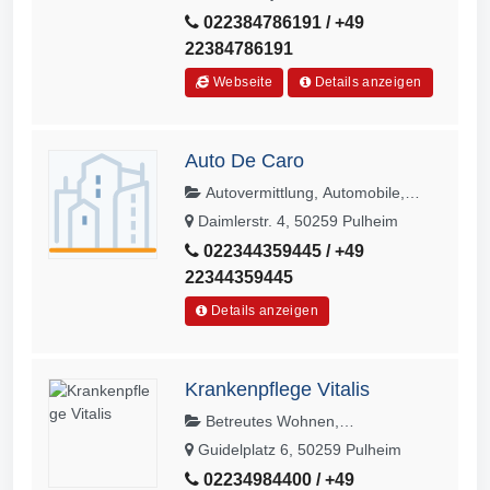
022384786191 / +49
22384786191
Webseite
Details anzeigen
Auto De Caro
Autovermittlung, Automobile,
Gebrauchtwagen, Autoankauf
Daimlerstr. 4, 50259 Pulheim
022344359445 / +49
22344359445
Details anzeigen
Krankenpflege Vitalis
Betreutes Wohnen,
Seniorenpflege, Krankenpflege,
Guidelplatz 6, 50259 Pulheim
Pflegedienste
02234984400 / +49