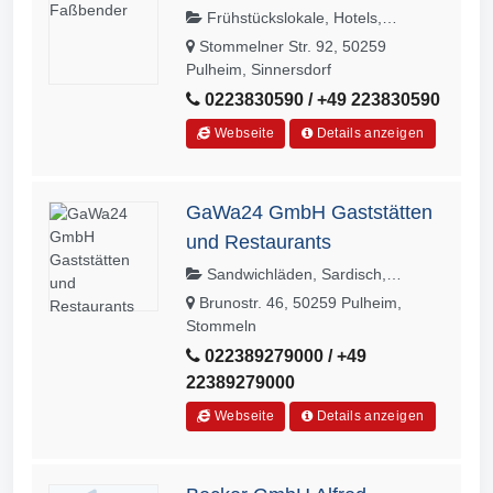
Frühstückslokale, Hotels,
Zimmervermietungen, Gästehäuser
Stommelner Str. 92, 50259
Pulheim, Sinnersdorf
0223830590 / +49 223830590
Webseite
Details anzeigen
GaWa24 GmbH Gaststätten
und Restaurants
Sandwichläden, Sardisch,
Baguetterien, Brasserien, Crêperien,
Brunostr. 46, 50259 Pulheim,
Indonesisch, Irisch, Schwedisch,
Stommeln
Slowakisch, Sportbars, Strandbars,
022389279000 / +49
Sushispezialitäten, Tapas-Bars
22389279000
Webseite
Details anzeigen