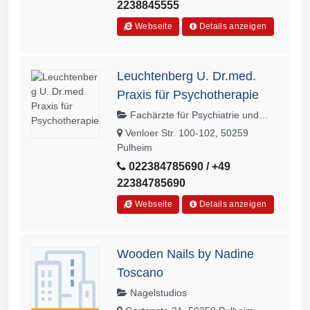
2238845555
Webseite
Details anzeigen
Leuchtenberg U. Dr.med.
Praxis für Psychotherapie
Fachärzte für Psychiatrie und
Psychotherapie, Fachärzte für
Venloer Str. 100-102, 50259
Psychosomatische Medizin und
Pulheim
Psychotherapie
022384785690 / +49
22384785690
Webseite
Details anzeigen
Wooden Nails by Nadine
Toscano
Nagelstudios