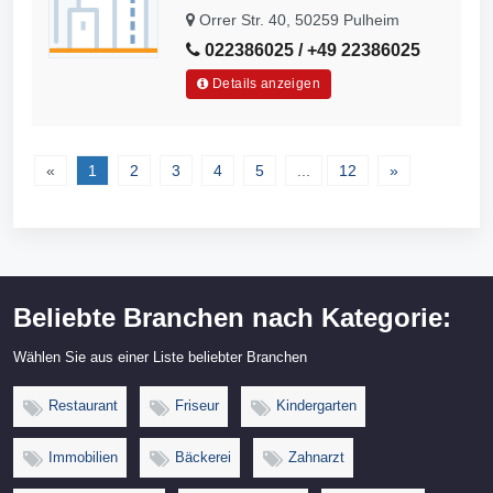
Heizungs- und Lüftungsbau
Orrer Str. 40, 50259 Pulheim
022386025 / +49 22386025
Details anzeigen
«
1
2
3
4
5
...
12
»
Beliebte Branchen nach Kategorie:
Wählen Sie aus einer Liste beliebter Branchen
Restaurant
Friseur
Kindergarten
Immobilien
Bäckerei
Zahnarzt