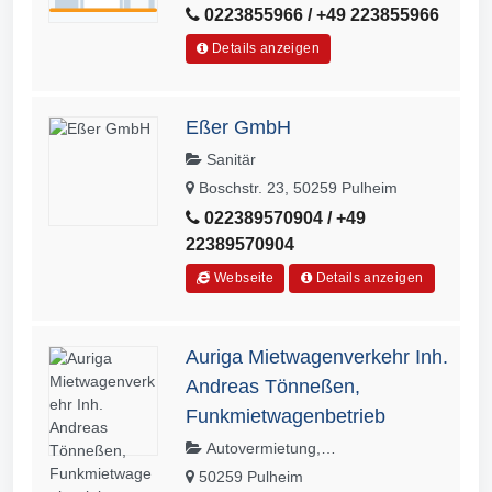
0223855966 / +49 223855966
Details anzeigen
Eßer GmbH
Sanitär
Boschstr. 23, 50259 Pulheim
022389570904 / +49
22389570904
Webseite
Details anzeigen
Auriga Mietwagenverkehr Inh.
Andreas Tönneßen,
Funkmietwagenbetrieb
Autovermietung,
Mietwagenverkehr
50259 Pulheim