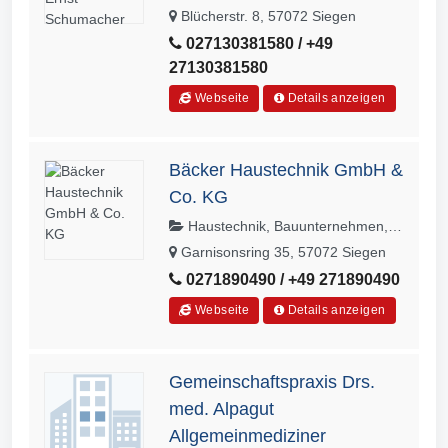
Blücherstr. 8, 57072 Siegen
027130381580 / +49
27130381580
Webseite
Details anzeigen
Bäcker Haustechnik GmbH &
Co. KG
Haustechnik, Bauunternehmen,
Heizungs- und Lüftungsbau,
Garnisonsring 35, 57072 Siegen
Sanitärinstallationen
0271890490 / +49 271890490
Webseite
Details anzeigen
Gemeinschaftspraxis Drs.
med. Alpagut
Allgemeinmediziner