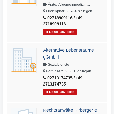
Ärzte: Allgemeinmedizin
(Fachärzte)
Lindenplatz 5, 57078 Siegen
02718909116 / +49
2718909116
Details anzeigen
Alternative Lebensräume
gGmbH
Sozialdienste
Fortunastr. 8, 57072 Siegen
02713174735 / +49
2713174735
Details anzeigen
Rechtsanwälte Kirberger &