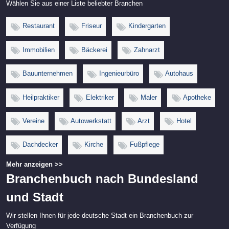
Wählen Sie aus einer Liste beliebter Branchen
Restaurant
Friseur
Kindergarten
Immobilien
Bäckerei
Zahnarzt
Bauunternehmen
Ingenieurbüro
Autohaus
Heilpraktiker
Elektriker
Maler
Apotheke
Vereine
Autowerkstatt
Arzt
Hotel
Dachdecker
Kirche
Fußpflege
Mehr anzeigen >>
Branchenbuch nach Bundesland
und Stadt
Wir stellen Ihnen für jede deutsche Stadt ein Branchenbuch zur
Verfügung