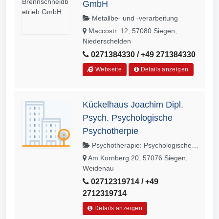
GmbH
Metallbe- und -verarbeitung
Maccostr. 12, 57080 Siegen,
Niederschelden
0271384330 / +49 271384330
Webseite
Details anzeigen
Kückelhaus Joachim Dipl.
Psych. Psychologische
Psychotherpie
Psychotherapie: Psychologische
Psychotherapeuten
Am Kornberg 20, 57076 Siegen,
Weidenau
02712319714 / +49
2712319714
Details anzeigen