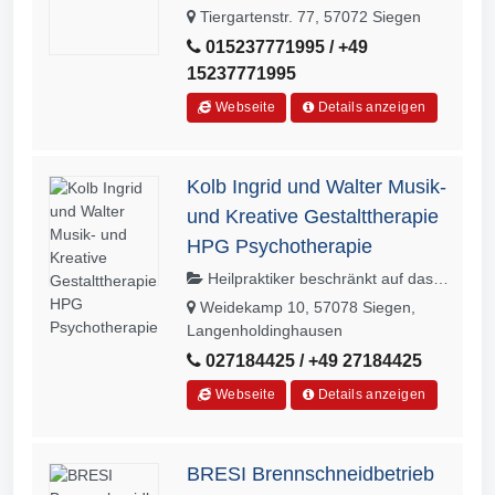
Tiergartenstr. 77, 57072 Siegen
015237771995 / +49
15237771995
Webseite
Details anzeigen
Kolb Ingrid und Walter Musik-
und Kreative Gestalttherapie
HPG Psychotherapie
Heilpraktiker beschränkt auf das
Gebiet der Psychotherapie
Weidekamp 10, 57078 Siegen,
Langenholdinghausen
027184425 / +49 27184425
Webseite
Details anzeigen
BRESI Brennschneidbetrieb