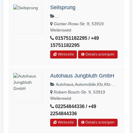
Seilsprung
Fitnesskurs,Fitnessstudio,Krafttrainin
Günter-Rose-Str. 8, 53919
g,Sportstudio,Fitnesscenter
Weilerswist
015751182295 / +49
15751182295
Webseite
Details anzeigen
Autohaus Jungbluth GmbH
Autohaus,Automobile,Kfz,Kfz-
Reparaturen,Klimaservice,Neuwagen,
Robert-Bosch-Str. 9, 53919
Reifenwechsel,Reparaturen,Suzuki,S
Weilerswist
uzuki
02254844336 / +49
Sevicepartner,Unfallschadenbeseitigu
2254844336
ng
Webseite
Details anzeigen