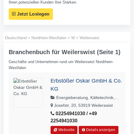
Ihren potenziellen Kunden Ihre Stärken.
Jetzt Loslegen
Deutschland
>
Nordrhein-Westfalen
>
W
>
Weilerswist
Branchenbuch für Weilerswist (Seite 1)
Geschäfte und Unternehmen rund um Weilerswist Nordrhein-
Westfalen
Erbstößer Oskar GmbH & Co.
KG
Energieberatung, Kältetechnik,
Haustechnik, Kundendienste, ,
Josefstr. 20, 53919 Weilerswist
Abflussreinigung, Bausanierungen,
02254941030 / +49
Bäder, Handwerk, Sanitär,
2254941030
Solartechnik, Wärmetechnik,
Heizungs- und Lüftungsbau
Webseite
Details anzeigen