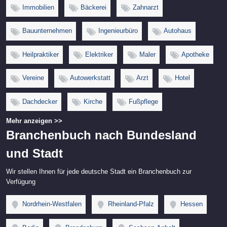
Immobilien
Bäckerei
Zahnarzt
Bauunternehmen
Ingenieurbüro
Autohaus
Heilpraktiker
Elektriker
Maler
Apotheke
Vereine
Autowerkstatt
Arzt
Hotel
Dachdecker
Kirche
Fußpflege
Mehr anzeigen >>
Branchenbuch nach Bundesland
und Stadt
Wir stellen Ihnen für jede deutsche Stadt ein Branchenbuch zur
Verfügung
Nordrhein-Westfalen
Rheinland-Pfalz
Hessen