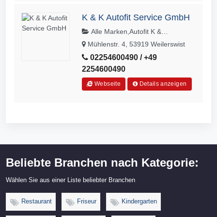
K & K Autofit Service GmbH
Alle Marken,Autofit K &
K,Autoreparaturen,EU
Mühlenstr. 4, 53919 Weilerswist
Fahrzeuge,Finanzierungen,HUA,Hau
02254600490 / +49
ptuntersuchung,Hyundai,Inspektion,K
2254600490
FZ Werkstatt,Kfz-Meister-
Fachbetrieb,Neuwagen,Reifenservice
Webseite
Details anzeigen
s,Renault,Reparaturen aller
Art,Services,Sommerreifen,Toyota,Wi
nterreifen
Beliebte Branchen nach Kategorie:
Wählen Sie aus einer Liste beliebter Branchen
Restaurant
Friseur
Kindergarten