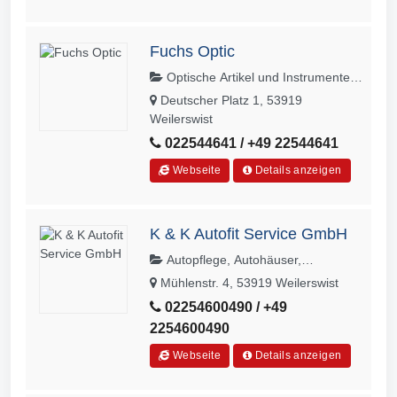
Fuchs Optic
Optische Artikel und Instrumente,
Augenoptik
Deutscher Platz 1, 53919
Weilerswist
022544641 / +49 22544641
Webseite
Details anzeigen
K & K Autofit Service GmbH
Autopflege, Autohäuser,
Automobile, Autoteile,
Mühlenstr. 4, 53919 Weilerswist
Autoreparaturen, Autozubehör
02254600490 / +49
2254600490
Webseite
Details anzeigen