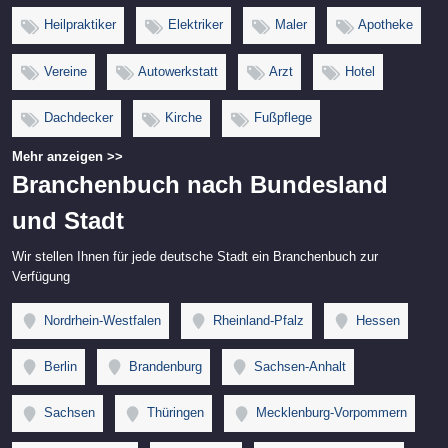
Heilpraktiker
Elektriker
Maler
Apotheke
Vereine
Autowerkstatt
Arzt
Hotel
Dachdecker
Kirche
Fußpflege
Mehr anzeigen >>
Branchenbuch nach Bundesland
und Stadt
Wir stellen Ihnen für jede deutsche Stadt ein Branchenbuch zur
Verfügung
Nordrhein-Westfalen
Rheinland-Pfalz
Hessen
Berlin
Brandenburg
Sachsen-Anhalt
Sachsen
Thüringen
Mecklenburg-Vorpommern