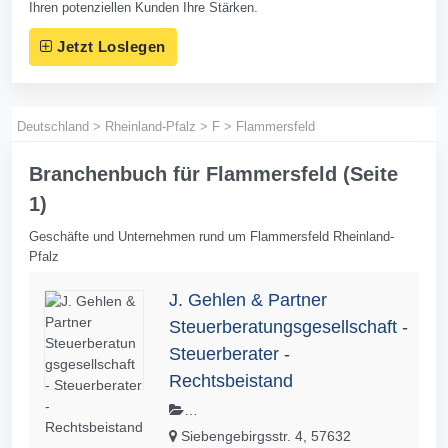
Ihren potenziellen Kunden Ihre Stärken.
Jetzt Loslegen
Deutschland
>
Rheinland-Pfalz
>
F
>
Flammersfeld
Branchenbuch für Flammersfeld (Seite
1)
Geschäfte und Unternehmen rund um Flammersfeld Rheinland-
Pfalz
J. Gehlen & Partner
Steuerberatungsgesellschaft -
Steuerberater -
Rechtsbeistand
Buchhaltung,Controlling,Existenzgrün
Siebengebirgsstr. 4, 57632