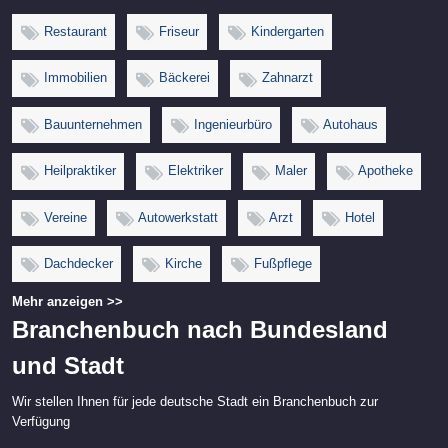
Restaurant
Friseur
Kindergarten
Immobilien
Bäckerei
Zahnarzt
Bauunternehmen
Ingenieurbüro
Autohaus
Heilpraktiker
Elektriker
Maler
Apotheke
Vereine
Autowerkstatt
Arzt
Hotel
Dachdecker
Kirche
Fußpflege
Mehr anzeigen >>
Branchenbuch nach Bundesland
und Stadt
Wir stellen Ihnen für jede deutsche Stadt ein Branchenbuch zur
Verfügung