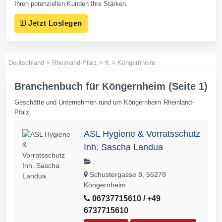
Ihren potenziellen Kunden Ihre Stärken.
Jetzt Loslegen
Deutschland
>
Rheinland-Pfalz
>
K
>
Köngernheim
Branchenbuch für Köngernheim (Seite 1)
Geschäfte und Unternehmen rund um Köngernheim Rheinland-
Pfalz
ASL Hygiene & Vorratsschutz
Inh. Sascha Landua
Bettwanzen,Desinfektion,Entrümpelu
Schustergasse 8, 55278
ng,Fliegenfensterbau,Holzschutz,Ka
Köngernheim
mmerjäger,Personalschulung,Tatort
06737715610 / +49
Reinigung,Taubenabwehr,Wespennes
6737715610
tentfernung