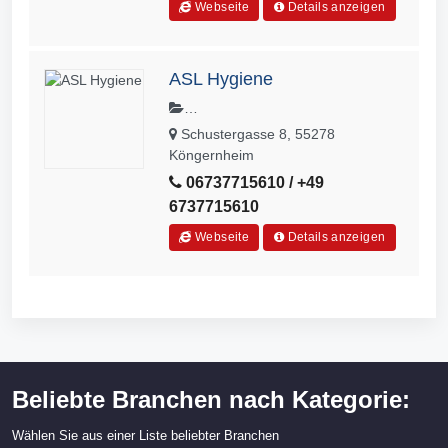
Webseite
Details anzeigen
ASL Hygiene
Bettwanzen,Desinfektion,Entrümpelu
Schustergasse 8, 55278
ng,Fliegenfensterbau,Holzschutz,Ka
Köngernheim
mmerjäger,Personalschulung,Tatort
06737715610 / +49
Reinigung,Taubenabwehr,Wespennes
6737715610
tentfernung
Webseite
Details anzeigen
Beliebte Branchen nach Kategorie:
Wählen Sie aus einer Liste beliebter Branchen