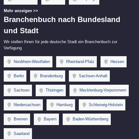
Mehr anzeigen >>
Branchenbuch nach Bundesland
und Stadt
Wir stellen Ihnen für jede deutsche Stadt ein Branchenbuch zur
Verfügung
Nordrhein-Westfalen
Rheinland-Pfalz
Hessen
Berlin
Brandenburg
Sachsen-Anhalt
Sachsen
Thüringen
Mecklenburg-Vorpommern
Niedersachsen
Hamburg
Schleswig-Holstein
Bremen
Bayern
Baden-Württemberg
Saarland