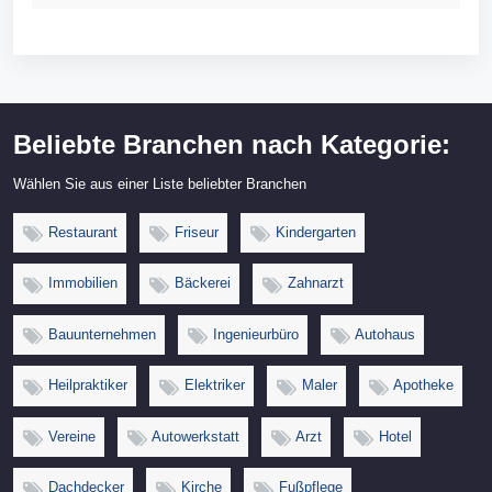
Beliebte Branchen nach Kategorie:
Wählen Sie aus einer Liste beliebter Branchen
Restaurant
Friseur
Kindergarten
Immobilien
Bäckerei
Zahnarzt
Bauunternehmen
Ingenieurbüro
Autohaus
Heilpraktiker
Elektriker
Maler
Apotheke
Vereine
Autowerkstatt
Arzt
Hotel
Dachdecker
Kirche
Fußpflege