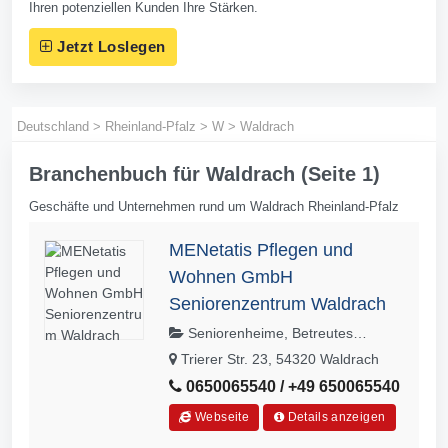
Ihren potenziellen Kunden Ihre Stärken.
Jetzt Loslegen
Deutschland
>
Rheinland-Pfalz
>
W
>
Waldrach
Branchenbuch für Waldrach (Seite 1)
Geschäfte und Unternehmen rund um Waldrach Rheinland-Pfalz
MENetatis Pflegen und
Wohnen GmbH
Seniorenzentrum Waldrach
Seniorenheime, Betreutes
Wohnen, Kurzzeitpflege, Pflegeheime
Trierer Str. 23, 54320 Waldrach
0650065540 / +49 650065540
Webseite
Details anzeigen