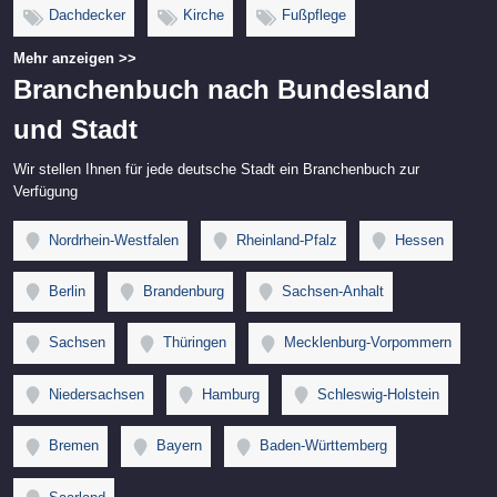
Dachdecker
Kirche
Fußpflege
Mehr anzeigen >>
Branchenbuch nach Bundesland
und Stadt
Wir stellen Ihnen für jede deutsche Stadt ein Branchenbuch zur
Verfügung
Nordrhein-Westfalen
Rheinland-Pfalz
Hessen
Berlin
Brandenburg
Sachsen-Anhalt
Sachsen
Thüringen
Mecklenburg-Vorpommern
Niedersachsen
Hamburg
Schleswig-Holstein
Bremen
Bayern
Baden-Württemberg