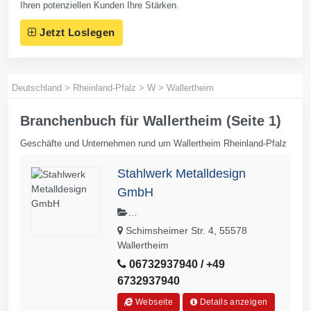
Ihren potenziellen Kunden Ihre Stärken.
Jetzt Loslegen
Deutschland
>
Rheinland-Pfalz
>
W
>
Wallertheim
Branchenbuch für Wallertheim (Seite 1)
Geschäfte und Unternehmen rund um Wallertheim Rheinland-Pfalz
Stahlwerk Metalldesign
GmbH
Balkone,Balkongeländer,Carports,Ed
Schimsheimer Str. 4, 55578
elstahl,Terrassenüberdachungen,Son
Wallertheim
nenschutz,Treppen,Corradi,Sunparad
06732937940 / +49
ies,Lamellendach
6732937940
Webseite
Details anzeigen