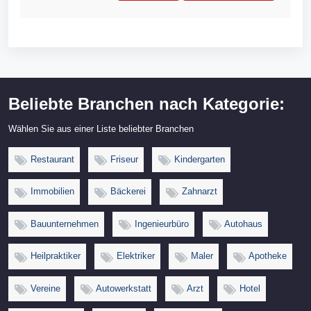
Beliebte Branchen nach Kategorie:
Wählen Sie aus einer Liste beliebter Branchen
Restaurant
Friseur
Kindergarten
Immobilien
Bäckerei
Zahnarzt
Bauunternehmen
Ingenieurbüro
Autohaus
Heilpraktiker
Elektriker
Maler
Apotheke
Vereine
Autowerkstatt
Arzt
Hotel