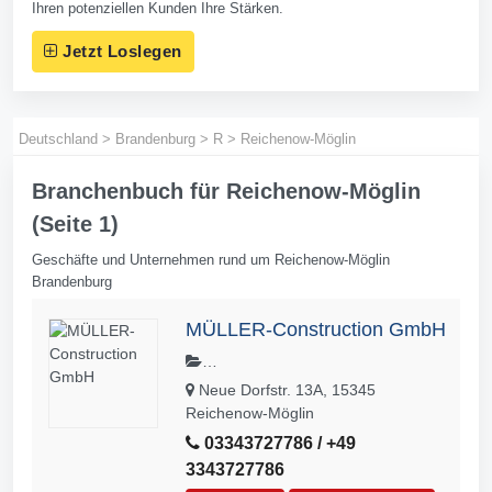
Ihren potenziellen Kunden Ihre Stärken.
Jetzt Loslegen
Deutschland
>
Brandenburg
>
R
>
Reichenow-Möglin
Branchenbuch für Reichenow-Möglin
(Seite 1)
Geschäfte und Unternehmen rund um Reichenow-Möglin
Brandenburg
MÜLLER-Construction GmbH
Zimmermannsarbeiten,Veranstaltung,
Neue Dorfstr. 13A, 15345
Trockenbau,Tischlerarbeiten,Promoti
Reichenow-Möglin
on,Objektbau,Montage,Möbelprodukti
03343727786 / +49
on,Messestandgestaltung,Messestän
3343727786
de,Messestand,Messemontagen,Mes