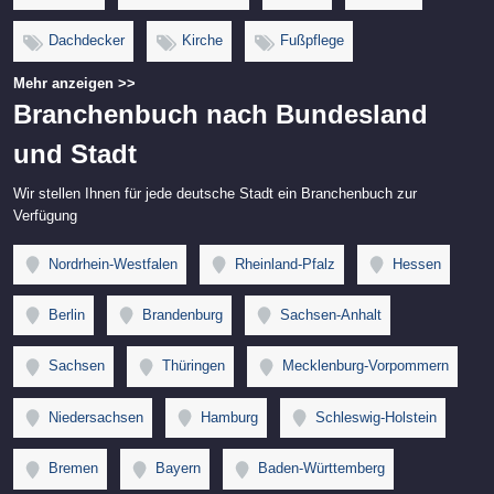
Dachdecker
Kirche
Fußpflege
Mehr anzeigen >>
Branchenbuch nach Bundesland
und Stadt
Wir stellen Ihnen für jede deutsche Stadt ein Branchenbuch zur
Verfügung
Nordrhein-Westfalen
Rheinland-Pfalz
Hessen
Berlin
Brandenburg
Sachsen-Anhalt
Sachsen
Thüringen
Mecklenburg-Vorpommern
Niedersachsen
Hamburg
Schleswig-Holstein
Bremen
Bayern
Baden-Württemberg