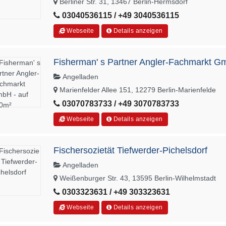
Berliner Str. 31, 13467 Berlin-Hermsdorf
03040536115 / +49 3040536115
Webseite
Details anzeigen
Fisherman' s Partner Angler-Fachmarkt G
Angelladen
Marienfelder Allee 151, 12279 Berlin-Marienfelde
03070783733 / +49 3070783733
Webseite
Details anzeigen
Fischersozietät Tiefwerder-Pichelsdorf
Angelladen
Weißenburger Str. 43, 13595 Berlin-Wilhelmstadt
0303323631 / +49 303323631
Webseite
Details anzeigen