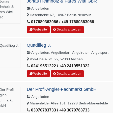
Jonas Helmholz & Fares Wittl GbR
Angelladen
Hasenheide 67, 10967 Berlin-Neukölln
017680363066 / +49 17680363066
Webseite
Details anzeigen
Quadflieg J.
Angelladen, Angelbedarf, Angelruten, Angelsport
Von-Coels-Str. 55, 52080 Aachen
02419551322 / +49 2419551322
Webseite
Details anzeigen
Der Profi-Angler-Fachmarkt GmbH
Angelladen
Marienfelder Allee 151, 12279 Berlin-Marienfelde
03070783733 / +49 3070783733