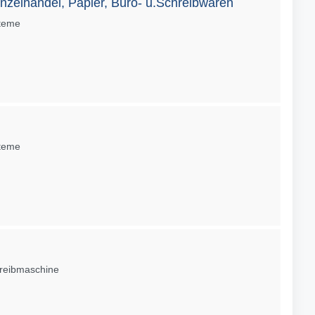
nzelhandel, Papier, Büro- u.Schreibwaren
steme
steme
hreibmaschine