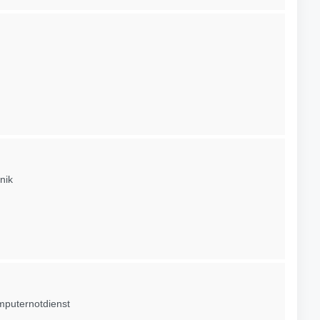
nik
mputernotdienst