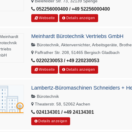
Bielefelder Str. 73, 32139 Spenge
052256000400 / +49 52256000400
Webseite
Details anzeigen
Meinhardt Bürotechnik Vertriebs GmbH
Bürotechnik, Aktenvernichter, Arbeitsgeräte, Brothe
Paffrather Str. 208, 51465 Bergisch Gladbach
0220230053 / +49 220230053
Webseite
Details anzeigen
Lambertz-Büromaschinen Schneiders + He
Bürotechnik
Theaterstr. 58, 52062 Aachen
024134301 / +49 24134301
Details anzeigen