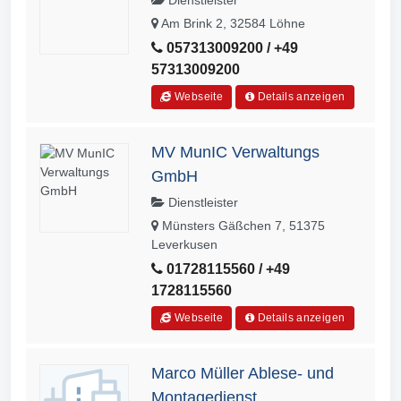
Am Brink 2, 32584 Löhne
057313009200 / +49
57313009200
Webseite
Details anzeigen
MV MunIC Verwaltungs
GmbH
Dienstleister
Münsters Gäßchen 7, 51375
Leverkusen
01728115560 / +49
1728115560
Webseite
Details anzeigen
Marco Müller Ablese- und
Montagedienst