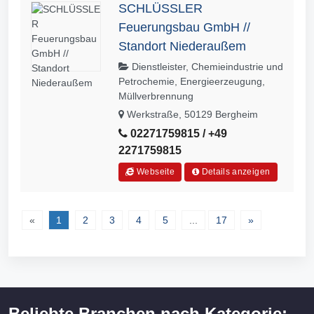
SCHLÜSSLER
Feuerungsbau GmbH //
Standort Niederaußem
Dienstleister, Chemieindustrie und
Petrochemie, Energieerzeugung,
Müllverbrennung
Werkstraße, 50129 Bergheim
02271759815 / +49
2271759815
Webseite
Details anzeigen
«
1
2
3
4
5
...
17
»
Beliebte Branchen nach Kategorie: