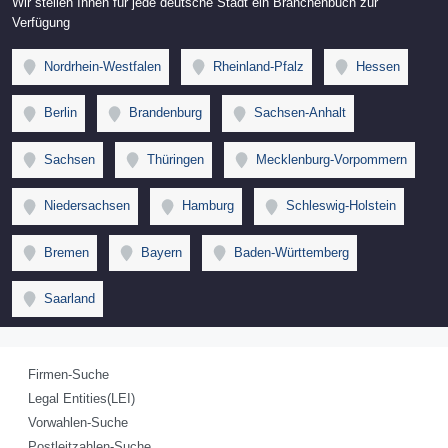
Wir stellen Ihnen für jede deutsche Stadt ein Branchenbuch zur
Verfügung
Nordrhein-Westfalen
Rheinland-Pfalz
Hessen
Berlin
Brandenburg
Sachsen-Anhalt
Sachsen
Thüringen
Mecklenburg-Vorpommern
Niedersachsen
Hamburg
Schleswig-Holstein
Bremen
Bayern
Baden-Württemberg
Saarland
Firmen-Suche
Legal Entities(LEI)
Vorwahlen-Suche
Postleitzahlen-Suche