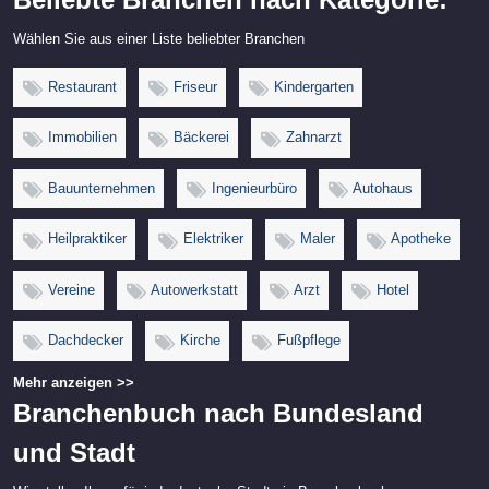
Wählen Sie aus einer Liste beliebter Branchen
Restaurant
Friseur
Kindergarten
Immobilien
Bäckerei
Zahnarzt
Bauunternehmen
Ingenieurbüro
Autohaus
Heilpraktiker
Elektriker
Maler
Apotheke
Vereine
Autowerkstatt
Arzt
Hotel
Dachdecker
Kirche
Fußpflege
Mehr anzeigen >>
Branchenbuch nach Bundesland
und Stadt