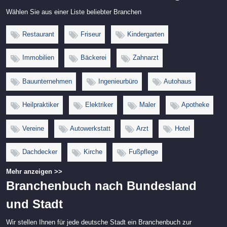
Wählen Sie aus einer Liste beliebter Branchen
Restaurant
Friseur
Kindergarten
Immobilien
Bäckerei
Zahnarzt
Bauunternehmen
Ingenieurbüro
Autohaus
Heilpraktiker
Elektriker
Maler
Apotheke
Vereine
Autowerkstatt
Arzt
Hotel
Dachdecker
Kirche
Fußpflege
Mehr anzeigen >>
Branchenbuch nach Bundesland
und Stadt
Wir stellen Ihnen für jede deutsche Stadt ein Branchenbuch zur