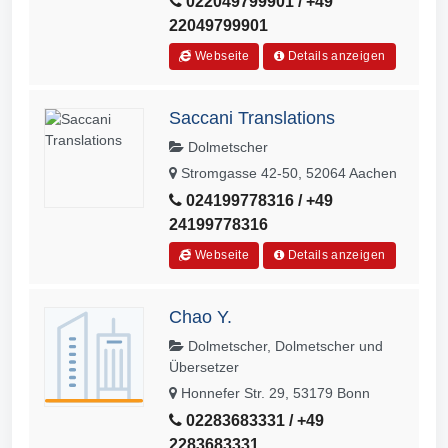
022049799901 / +49
22049799901
Webseite
Details anzeigen
Saccani Translations
Dolmetscher
Stromgasse 42-50, 52064 Aachen
024199778316 / +49
24199778316
Webseite
Details anzeigen
Chao Y.
Dolmetscher, Dolmetscher und
Übersetzer
Honnefer Str. 29, 53179 Bonn
02283683331 / +49
2283683331