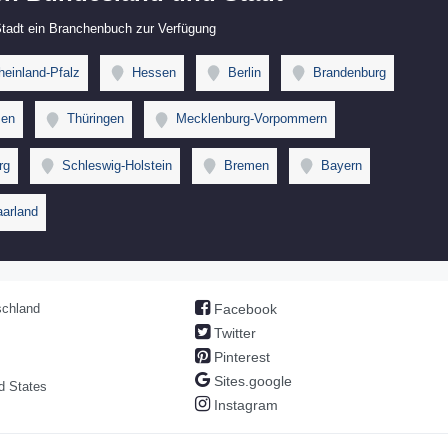
 Stadt ein Branchenbuch zur Verfügung
einland-Pfalz
Hessen
Berlin
Brandenburg
en
Thüringen
Mecklenburg-Vorpommern
rg
Schleswig-Holstein
Bremen
Bayern
arland
chland
Facebook
Twitter
Pinterest
Sites.google
d States
Instagram