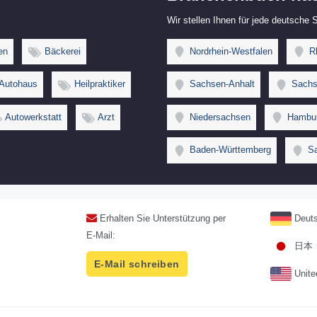
Wir stellen Ihnen für jede deutsche
en
Bäckerei
Nordrhein-Westfalen
Rh
Autohaus
Heilpraktiker
Sachsen-Anhalt
Sachs
Autowerkstatt
Arzt
Niedersachsen
Hambu
Baden-Württemberg
Sa
Erhalten Sie Unterstützung per
Deuts
E-Mail:
日本
E-Mail schreiben
Unite