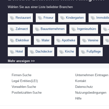
Wählen Sie aus einer Liste beliebter Branchen
Restaurant
Friseur
Kindergarten
Immobili
Zahnarzt
Bauunternehmen
Ingenieurbüro
Elektriker
Maler
Apotheke
Vereine
Hotel
Dachdecker
Kirche
Fußpflege
Mehr anzeigen >>
Firmen-Suche
Unternehmen Eintragen
Legal Entities(LEI)
Kontakt
Vorwahlen-Suche
Datenschutz
Postleitzahlen-Suche
Nutzungsbedingungen
Hilfe