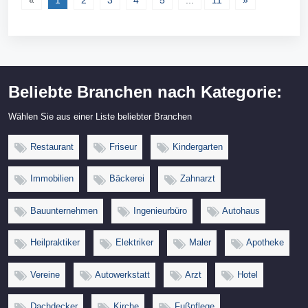
«
1
2
3
4
5
...
11
»
Beliebte Branchen nach Kategorie:
Wählen Sie aus einer Liste beliebter Branchen
Restaurant
Friseur
Kindergarten
Immobilien
Bäckerei
Zahnarzt
Bauunternehmen
Ingenieurbüro
Autohaus
Heilpraktiker
Elektriker
Maler
Apotheke
Vereine
Autowerkstatt
Arzt
Hotel
Dachdecker
Kirche
Fußpflege