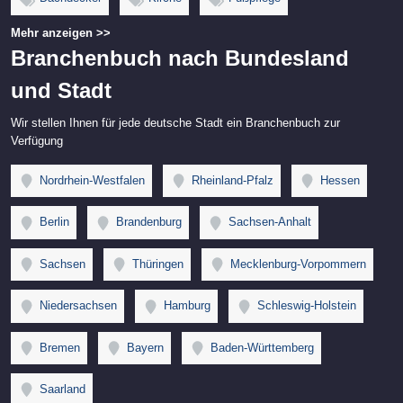
Mehr anzeigen >>
Branchenbuch nach Bundesland
und Stadt
Wir stellen Ihnen für jede deutsche Stadt ein Branchenbuch zur
Verfügung
Nordrhein-Westfalen
Rheinland-Pfalz
Hessen
Berlin
Brandenburg
Sachsen-Anhalt
Sachsen
Thüringen
Mecklenburg-Vorpommern
Niedersachsen
Hamburg
Schleswig-Holstein
Bremen
Bayern
Baden-Württemberg
Saarland