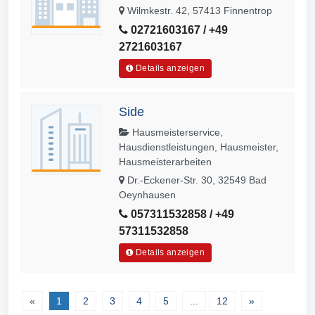
Wilmkestr. 42, 57413 Finnentrop
02721603167 / +49
2721603167
Details anzeigen
Side
Hausmeisterservice,
Hausdienstleistungen, Hausmeister,
Hausmeisterarbeiten
Dr.-Eckener-Str. 30, 32549 Bad
Oeynhausen
057311532858 / +49
57311532858
Details anzeigen
«
1
2
3
4
5
...
12
»