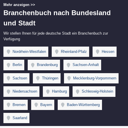
Mehr anzeigen >>
Branchenbuch nach Bundesland
und Stadt
Wir stellen Ihnen für jede deutsche Stadt ein Branchenbuch zur
Verfügung
Nordrhein-Westfalen
Rheinland-Pfalz
Hessen
Berlin
Brandenburg
Sachsen-Anhalt
Sachsen
Thüringen
Mecklenburg-Vorpommern
Niedersachsen
Hamburg
Schleswig-Holstein
Bremen
Bayern
Baden-Württemberg
Saarland