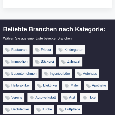
Beliebte Branchen nach Kategorie:
Wählen Sie aus einer Liste beliebter Branchen
Restaurant
Friseur
Kindergarten
Immobilien
Bäckerei
Zahnarzt
Bauunternehmen
Ingenieurbüro
Autohaus
Heilpraktiker
Elektriker
Maler
Apotheke
Vereine
Autowerkstatt
Arzt
Hotel
Dachdecker
Kirche
Fußpflege