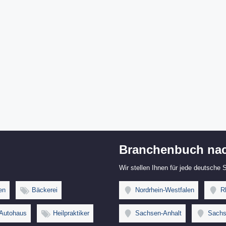
Branchenbuch nac
Wir stellen Ihnen für jede deutsche
en
Bäckerei
Nordrhein-Westfalen
Rh
Autohaus
Heilpraktiker
Sachsen-Anhalt
Sachs