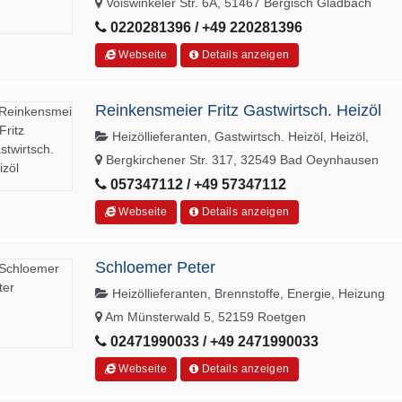
Voiswinkeler Str. 6A, 51467 Bergisch Gladbach
0220281396 / +49 220281396
Webseite
Details anzeigen
Reinkensmeier Fritz Gastwirtsch. Heizöl
Heizöllieferanten, Gastwirtsch. Heizöl, Heizöl,
Bergkirchener Str. 317, 32549 Bad Oeynhausen
057347112 / +49 57347112
Webseite
Details anzeigen
Schloemer Peter
Heizöllieferanten, Brennstoffe, Energie, Heizung
Am Münsterwald 5, 52159 Roetgen
02471990033 / +49 2471990033
Webseite
Details anzeigen