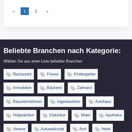
«
1
2
»
Beliebte Branchen nach Kategorie:
Wählen Sie aus einer Liste beliebter Branchen
Restaurant
Friseur
Kindergarten
Immobilien
Bäckerei
Zahnarzt
Bauunternehmen
Ingenieurbüro
Autohaus
Heilpraktiker
Elektriker
Maler
Apotheke
Vereine
Autowerkstatt
Arzt
Hotel