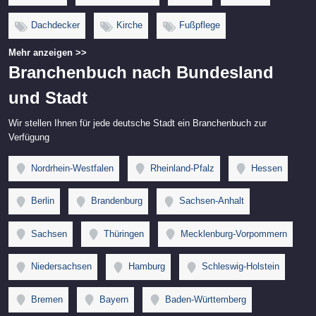
Dachdecker
Kirche
Fußpflege
Mehr anzeigen >>
Branchenbuch nach Bundesland
und Stadt
Wir stellen Ihnen für jede deutsche Stadt ein Branchenbuch zur
Verfügung
Nordrhein-Westfalen
Rheinland-Pfalz
Hessen
Berlin
Brandenburg
Sachsen-Anhalt
Sachsen
Thüringen
Mecklenburg-Vorpommern
Niedersachsen
Hamburg
Schleswig-Holstein
Bremen
Bayern
Baden-Württemberg