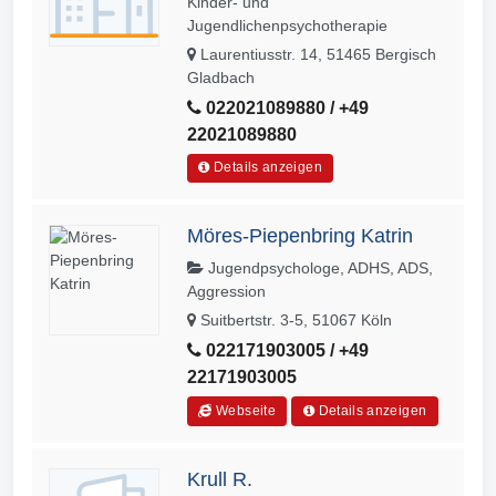
Kinder- und
Jugendlichenpsychotherapie
Laurentiusstr. 14, 51465 Bergisch
Gladbach
022021089880 / +49
22021089880
Details anzeigen
Möres-Piepenbring Katrin
Jugendpsychologe, ADHS, ADS,
Aggression
Suitbertstr. 3-5, 51067 Köln
022171903005 / +49
22171903005
Webseite
Details anzeigen
Krull R.