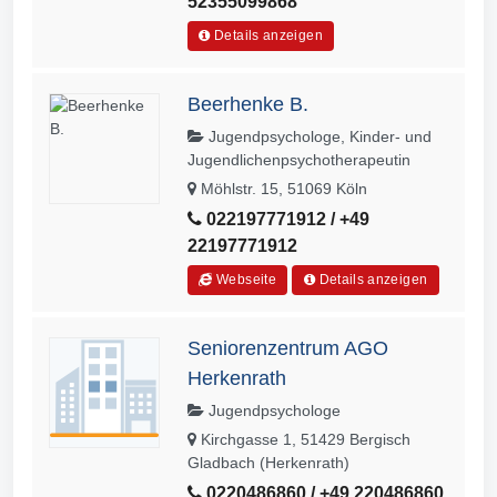
52355099868
Details anzeigen
Beerhenke B.
Jugendpsychologe, Kinder- und
Jugendlichenpsychotherapeutin
Möhlstr. 15, 51069 Köln
022197771912 / +49
22197771912
Webseite
Details anzeigen
Seniorenzentrum AGO
Herkenrath
Jugendpsychologe
Kirchgasse 1, 51429 Bergisch
Gladbach (Herkenrath)
0220486860 / +49 220486860