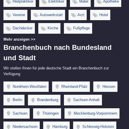
Heilpraktiker
Elektriker
Maler
Apotheke
Vereine
Autowerkstatt
Arzt
Hotel
Dachdecker
Kirche
Fußpflege
Mehr anzeigen >>
Branchenbuch nach Bundesland
und Stadt
Wir stellen Ihnen für jede deutsche Stadt ein Branchenbuch zur
Verfügung
Nordrhein-Westfalen
Rheinland-Pfalz
Hessen
Berlin
Brandenburg
Sachsen-Anhalt
Sachsen
Thüringen
Mecklenburg-Vorpommern
Niedersachsen
Hamburg
Schleswig-Holstein