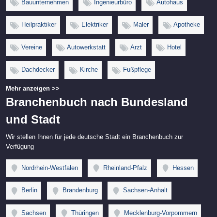
Bauunternehmen
Ingenieurbüro
Autohaus
Heilpraktiker
Elektriker
Maler
Apotheke
Vereine
Autowerkstatt
Arzt
Hotel
Dachdecker
Kirche
Fußpflege
Mehr anzeigen >>
Branchenbuch nach Bundesland
und Stadt
Wir stellen Ihnen für jede deutsche Stadt ein Branchenbuch zur
Verfügung
Nordrhein-Westfalen
Rheinland-Pfalz
Hessen
Berlin
Brandenburg
Sachsen-Anhalt
Sachsen
Thüringen
Mecklenburg-Vorpommern