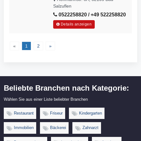
Salzuflen
0522258820 / +49 522258820
Details anzeigen
«
1
2
»
Beliebte Branchen nach Kategorie:
Wählen Sie aus einer Liste beliebter Branchen
Restaurant
Friseur
Kindergarten
Immobilien
Bäckerei
Zahnarzt