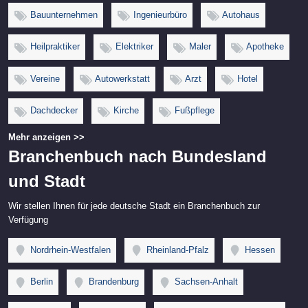
Bauunternehmen
Ingenieurbüro
Autohaus
Heilpraktiker
Elektriker
Maler
Apotheke
Vereine
Autowerkstatt
Arzt
Hotel
Dachdecker
Kirche
Fußpflege
Mehr anzeigen >>
Branchenbuch nach Bundesland
und Stadt
Wir stellen Ihnen für jede deutsche Stadt ein Branchenbuch zur
Verfügung
Nordrhein-Westfalen
Rheinland-Pfalz
Hessen
Berlin
Brandenburg
Sachsen-Anhalt