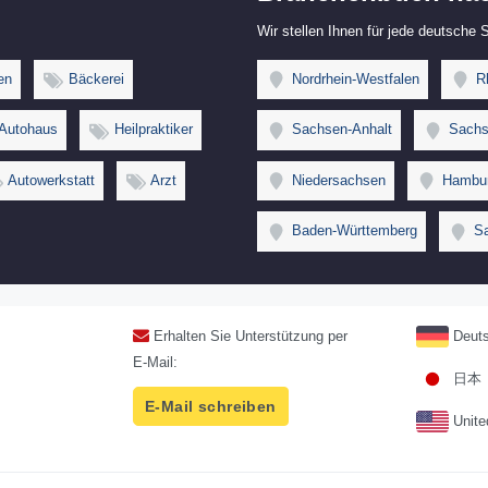
Wir stellen Ihnen für jede deutsche
en
Bäckerei
Nordrhein-Westfalen
Rh
Autohaus
Heilpraktiker
Sachsen-Anhalt
Sachs
Autowerkstatt
Arzt
Niedersachsen
Hambu
Baden-Württemberg
Sa
Erhalten Sie Unterstützung per
Deuts
E-Mail:
日本
E-Mail schreiben
Unite