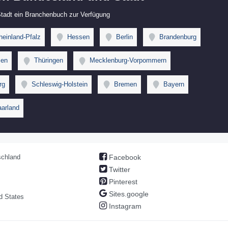
 Stadt ein Branchenbuch zur Verfügung
einland-Pfalz
Hessen
Berlin
Brandenburg
en
Thüringen
Mecklenburg-Vorpommern
rg
Schleswig-Holstein
Bremen
Bayern
arland
chland
Facebook
Twitter
Pinterest
Sites.google
d States
Instagram