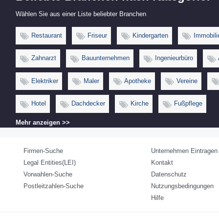
Wählen Sie aus einer Liste beliebter Branchen
Restaurant
Friseur
Kindergarten
Immobili
Zahnarzt
Bauunternehmen
Ingenieurbüro
Elektriker
Maler
Apotheke
Vereine
Hotel
Dachdecker
Kirche
Fußpflege
Mehr anzeigen >>
Firmen-Suche
Unternehmen Eintragen
Legal Entities(LEI)
Kontakt
Vorwahlen-Suche
Datenschutz
Postleitzahlen-Suche
Nutzungsbedingungen
Hilfe