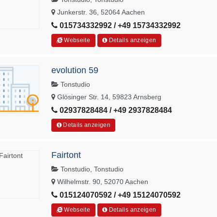
Junkerstr. 36, 52064 Aachen
015734332992 / +49 15734332992
Webseite
Details anzeigen
evolution 59
Tonstudio
Glösinger Str. 14, 59823 Arnsberg
02937828484 / +49 2937828484
Details anzeigen
Fairtont
Tonstudio, Tonstudio
Wilhelmstr. 90, 52070 Aachen
015124070592 / +49 15124070592
Webseite
Details anzeigen