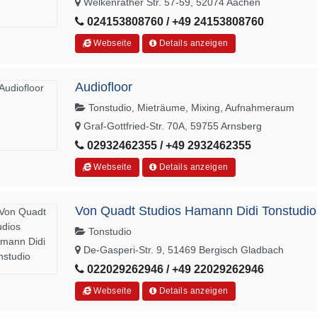
Welkenrather Str. 57-59, 52074 Aachen
024153808760 / +49 24153808760
Webseite
Details anzeigen
Audiofloor
Tonstudio, Mieträume, Mixing, Aufnahmeraum
Graf-Gottfried-Str. 70A, 59755 Arnsberg
02932462355 / +49 2932462355
Webseite
Details anzeigen
Von Quadt Studios Hamann Didi Tonstudio
Tonstudio
De-Gasperi-Str. 9, 51469 Bergisch Gladbach
022029262946 / +49 22029262946
Webseite
Details anzeigen