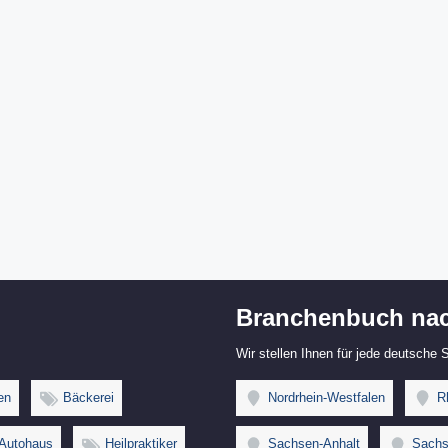
Branchenbuch nac
Wir stellen Ihnen für jede deutsche
en
Bäckerei
Nordrhein-Westfalen
Rh
Autohaus
Heilpraktiker
Sachsen-Anhalt
Sachs