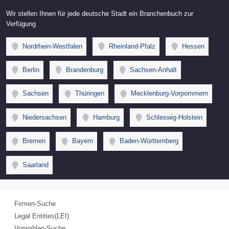
Wir stellen Ihnen für jede deutsche Stadt ein Branchenbuch zur
Verfügung
Nordrhein-Westfalen
Rheinland-Pfalz
Hessen
Berlin
Brandenburg
Sachsen-Anhalt
Sachsen
Thüringen
Mecklenburg-Vorpommern
Niedersachsen
Hamburg
Schleswig-Holstein
Bremen
Bayern
Baden-Württemberg
Saarland
Firmen-Suche
Legal Entities(LEI)
Vorwahlen-Suche