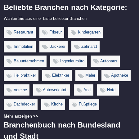
Beliebte Branchen nach Kategorie:
Wählen Sie aus einer Liste beliebter Branchen
Restaurant
Friseur
Kindergarten
Immobilien
Bäckerei
Zahnarzt
Bauunternehmen
Ingenieurbüro
Autohaus
Heilpraktiker
Elektriker
Maler
Apotheke
Vereine
Autowerkstatt
Arzt
Hotel
Dachdecker
Kirche
Fußpflege
Mehr anzeigen >>
Branchenbuch nach Bundesland
und Stadt