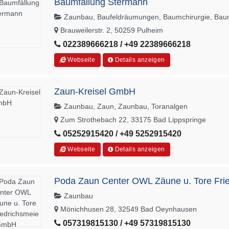
Baumfällung Stermann
Zaunbau, Baufeldräumungen, Baumchirurgie, Baum
Brauweilerstr. 2, 50259 Pulheim
022389666218 / +49 22389666218
Webseite
Details anzeigen
Zaun-Kreisel GmbH
Zaunbau, Zaun, Zaunbau, Toranalgen
Zum Strothebach 22, 33175 Bad Lippspringe
05252915420 / +49 5252915420
Webseite
Details anzeigen
Poda Zaun Center OWL Zäune u. Tore Fri
Zaunbau
Mönichhusen 28, 32549 Bad Oeynhausen
057319815130 / +49 57319815130