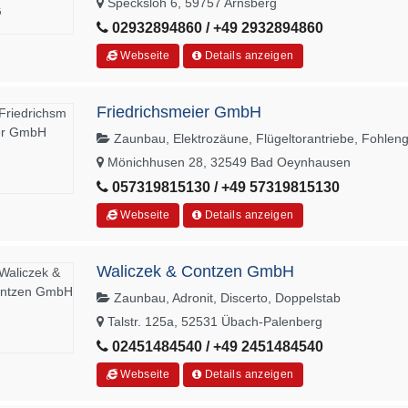
Specksloh 6, 59757 Arnsberg
02932894860 / +49 2932894860
Webseite
Details anzeigen
Friedrichsmeier GmbH
Zaunbau, Elektrozäune, Flügeltorantriebe, Fohlen
Mönichhusen 28, 32549 Bad Oeynhausen
057319815130 / +49 57319815130
Webseite
Details anzeigen
Waliczek & Contzen GmbH
Zaunbau, Adronit, Discerto, Doppelstab
Talstr. 125a, 52531 Übach-Palenberg
02451484540 / +49 2451484540
Webseite
Details anzeigen