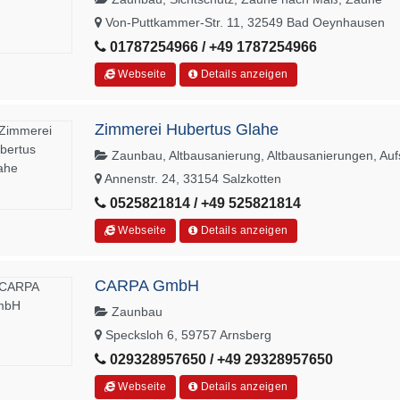
Von-Puttkammer-Str. 11, 32549 Bad Oeynhausen
01787254966 / +49 1787254966
Webseite
Details anzeigen
Zimmerei Hubertus Glahe
Zaunbau, Altbausanierung, Altbausanierungen, Au
Annenstr. 24, 33154 Salzkotten
0525821814 / +49 525821814
Webseite
Details anzeigen
CARPA GmbH
Zaunbau
Specksloh 6, 59757 Arnsberg
029328957650 / +49 29328957650
Webseite
Details anzeigen