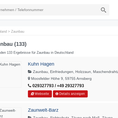
land
>
Zaunbau
nbau (133)
den 133 Ergebnisse für Zaunbau in Deutschland
Kuhn Hagen
Zaunbau, Einfriedungen, Holzzaun, Maschendraht
Moosfelder Höhe 9, 59755 Arnsberg
029327793 / +49 29327793
Webseite
Details anzeigen
Zaunwelt-Barz
Zaunbau, Sichtschutz, Zäune nach Maß, Zäune