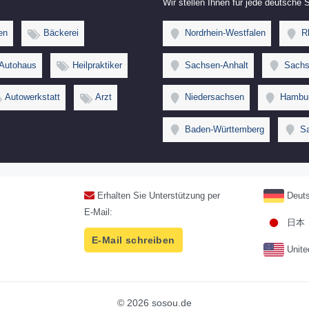
Wir stellen Ihnen für jede deutsche
en
Bäckerei
Nordrhein-Westfalen
Rh
Autohaus
Heilpraktiker
Sachsen-Anhalt
Sachs
Autowerkstatt
Arzt
Niedersachsen
Hambu
Baden-Württemberg
Sa
Erhalten Sie Unterstützung per
Deuts
E-Mail:
日本
E-Mail schreiben
Unite
© 2026 sosou.de