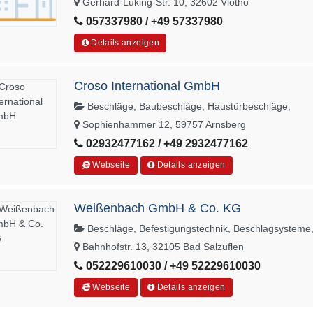
Gerhard-Lüking-Str. 10, 32602 Vlotho
057337980 / +49 57337980
Details anzeigen
Croso International GmbH
Beschläge, Baubeschläge, Haustürbeschläge,
Sophienhammer 12, 59757 Arnsberg
02932477162 / +49 2932477162
Webseite
Details anzeigen
Weißenbach GmbH & Co. KG
Beschläge, Befestigungstechnik, Beschlagsysteme
Bahnhofstr. 13, 32105 Bad Salzuflen
052229610030 / +49 52229610030
Webseite
Details anzeigen