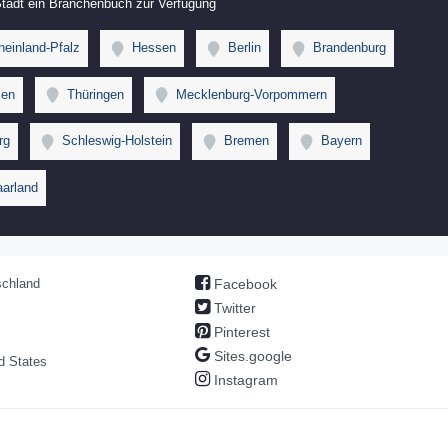
 Stadt ein Branchenbuch zur Verfügung
einland-Pfalz
Hessen
Berlin
Brandenburg
en
Thüringen
Mecklenburg-Vorpommern
rg
Schleswig-Holstein
Bremen
Bayern
arland
chland
Facebook
Twitter
Pinterest
Sites.google
d States
Instagram