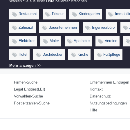
Wählen Sie aus einer Liste beliebter Branchen
Restaurant
Friseur
Kindergarten
Immobili
Zahnarzt
Bauunternehmen
Ingenieurbüro
Elektriker
Maler
Apotheke
Vereine
Hotel
Dachdecker
Kirche
Fußpflege
Mehr anzeigen >>
Firmen-Suche
Unternehmen Eintragen
Legal Entities(LEI)
Kontakt
Vorwahlen-Suche
Datenschutz
Postleitzahlen-Suche
Nutzungsbedingungen
Hilfe