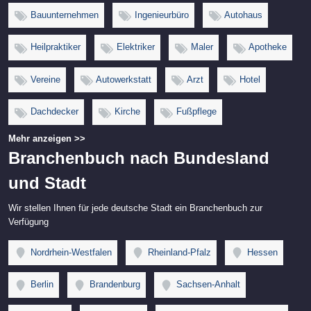
Bauunternehmen
Ingenieurbüro
Autohaus
Heilpraktiker
Elektriker
Maler
Apotheke
Vereine
Autowerkstatt
Arzt
Hotel
Dachdecker
Kirche
Fußpflege
Mehr anzeigen >>
Branchenbuch nach Bundesland
und Stadt
Wir stellen Ihnen für jede deutsche Stadt ein Branchenbuch zur
Verfügung
Nordrhein-Westfalen
Rheinland-Pfalz
Hessen
Berlin
Brandenburg
Sachsen-Anhalt