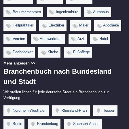
Bauunternehmen
Ingenieurbüro
Autohaus
Heilpraktiker
Elektriker
Maler
Apotheke
Vereine
Autowerkstatt
Arzt
Hotel
Dachdecker
Kirche
Fußpflege
Mehr anzeigen >>
Branchenbuch nach Bundesland
und Stadt
Wir stellen Ihnen für jede deutsche Stadt ein Branchenbuch zur
Verfügung
Nordrhein-Westfalen
Rheinland-Pfalz
Hessen
Berlin
Brandenburg
Sachsen-Anhalt