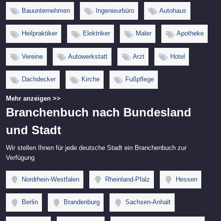
Bauunternehmen
Ingenieurbüro
Autohaus
Heilpraktiker
Elektriker
Maler
Apotheke
Vereine
Autowerkstatt
Arzt
Hotel
Dachdecker
Kirche
Fußpflege
Mehr anzeigen >>
Branchenbuch nach Bundesland
und Stadt
Wir stellen Ihnen für jede deutsche Stadt ein Branchenbuch zur
Verfügung
Nordrhein-Westfalen
Rheinland-Pfalz
Hessen
Berlin
Brandenburg
Sachsen-Anhalt