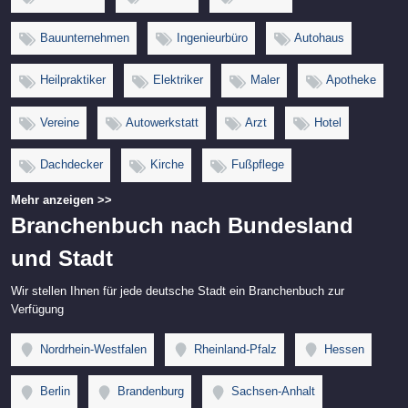
Bauunternehmen
Ingenieurbüro
Autohaus
Heilpraktiker
Elektriker
Maler
Apotheke
Vereine
Autowerkstatt
Arzt
Hotel
Dachdecker
Kirche
Fußpflege
Mehr anzeigen >>
Branchenbuch nach Bundesland
und Stadt
Wir stellen Ihnen für jede deutsche Stadt ein Branchenbuch zur
Verfügung
Nordrhein-Westfalen
Rheinland-Pfalz
Hessen
Berlin
Brandenburg
Sachsen-Anhalt