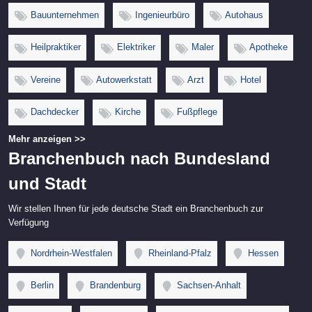
Bauunternehmen
Ingenieurbüro
Autohaus
Heilpraktiker
Elektriker
Maler
Apotheke
Vereine
Autowerkstatt
Arzt
Hotel
Dachdecker
Kirche
Fußpflege
Mehr anzeigen >>
Branchenbuch nach Bundesland
und Stadt
Wir stellen Ihnen für jede deutsche Stadt ein Branchenbuch zur
Verfügung
Nordrhein-Westfalen
Rheinland-Pfalz
Hessen
Berlin
Brandenburg
Sachsen-Anhalt