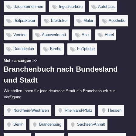
Bauunternehmen
Ingenieurbüro
Autohaus
Heilpraktiker
Elektriker
Maler
Apotheke
Vereine
Autowerkstatt
Arzt
Hotel
Dachdecker
Kirche
Fußpflege
Mehr anzeigen >>
Branchenbuch nach Bundesland
und Stadt
Wir stellen Ihnen für jede deutsche Stadt ein Branchenbuch zur
Verfügung
Nordrhein-Westfalen
Rheinland-Pfalz
Hessen
Berlin
Brandenburg
Sachsen-Anhalt