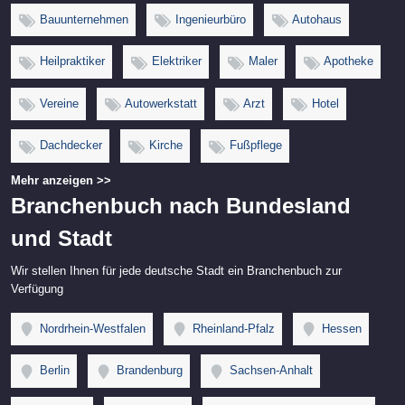
Bauunternehmen
Ingenieurbüro
Autohaus
Heilpraktiker
Elektriker
Maler
Apotheke
Vereine
Autowerkstatt
Arzt
Hotel
Dachdecker
Kirche
Fußpflege
Mehr anzeigen >>
Branchenbuch nach Bundesland
und Stadt
Wir stellen Ihnen für jede deutsche Stadt ein Branchenbuch zur
Verfügung
Nordrhein-Westfalen
Rheinland-Pfalz
Hessen
Berlin
Brandenburg
Sachsen-Anhalt