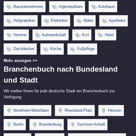
Bauunternehmen
Ingenieurbüro
Autohaus
Heilpraktiker
Elektriker
Maler
Apotheke
Vereine
Autowerkstatt
Arzt
Hotel
Dachdecker
Kirche
Fußpflege
Mehr anzeigen >>
Branchenbuch nach Bundesland
und Stadt
Wir stellen Ihnen für jede deutsche Stadt ein Branchenbuch zur
Verfügung
Nordrhein-Westfalen
Rheinland-Pfalz
Hessen
Berlin
Brandenburg
Sachsen-Anhalt