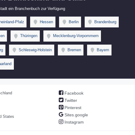
 Stadt ein Branchenbuch zur Verfügung
einland-Pfalz
Hessen
Berlin
Brandenburg
en
Thüringen
Mecklenburg-Vorpommern
rg
Schleswig-Holstein
Bremen
Bayern
arland
chland
Facebook
Twitter
Pinterest
Sites.google
d States
Instagram