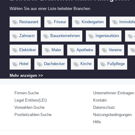
Wählen Sie aus einer Liste beliebter Branchen
Restaurant
Friseur
Kindergarten
Immobili
Zahnarzt
Bauunternehmen
Ingenieurbüro
Elektriker
Maler
Apotheke
Vereine
Hotel
Dachdecker
Kirche
Fußpflege
Mehr anzeigen >>
Firmen-Suche
Unternehmen Eintragen
Legal Entities(LEI)
Kontakt
Vorwahlen-Suche
Datenschutz
Postleitzahlen-Suche
Nutzungsbedingungen
Hilfe