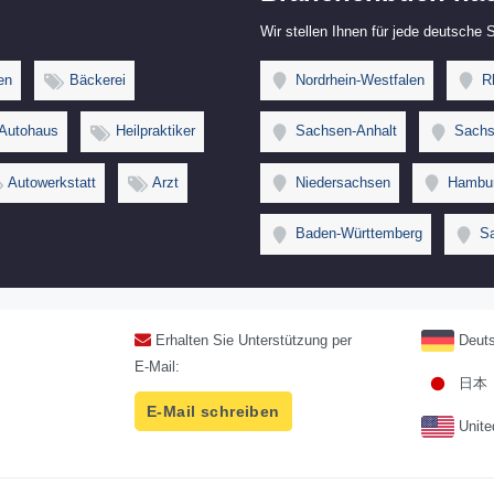
Wir stellen Ihnen für jede deutsche
en
Bäckerei
Nordrhein-Westfalen
Rh
Autohaus
Heilpraktiker
Sachsen-Anhalt
Sachs
Autowerkstatt
Arzt
Niedersachsen
Hambu
Baden-Württemberg
Sa
Erhalten Sie Unterstützung per
Deuts
E-Mail:
日本
E-Mail schreiben
Unite