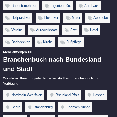
Bauunternehmen
Ingenieurbüro
Autohaus
Heilpraktiker
Elektriker
Maler
Apotheke
Vereine
Autowerkstatt
Arzt
Hotel
Dachdecker
Kirche
Fußpflege
Mehr anzeigen >>
Branchenbuch nach Bundesland
und Stadt
Wir stellen Ihnen für jede deutsche Stadt ein Branchenbuch zur
Verfügung
Nordrhein-Westfalen
Rheinland-Pfalz
Hessen
Berlin
Brandenburg
Sachsen-Anhalt