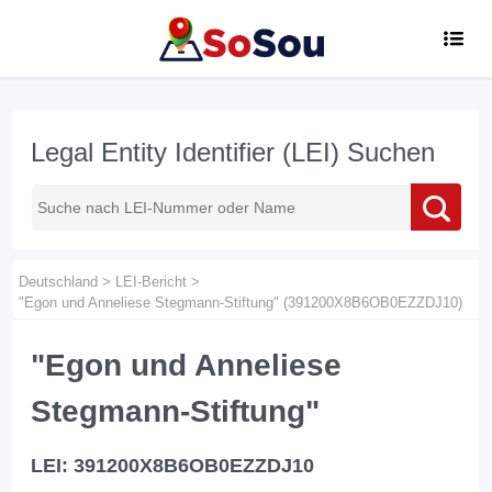
Legal Entity Identifier (LEI) Suchen
Deutschland
>
LEI-Bericht
>
"Egon und Anneliese Stegmann-Stiftung" (391200X8B6OB0EZZDJ10)
"Egon und Anneliese
Stegmann-Stiftung"
LEI: 391200X8B6OB0EZZDJ10