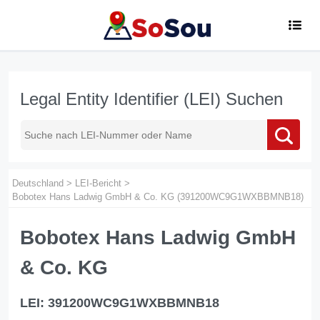
Legal Entity Identifier (LEI) Suchen
Deutschland
>
LEI-Bericht
>
Bobotex Hans Ladwig GmbH & Co. KG (391200WC9G1WXBBMNB18)
Bobotex Hans Ladwig GmbH
& Co. KG
LEI: 391200WC9G1WXBBMNB18