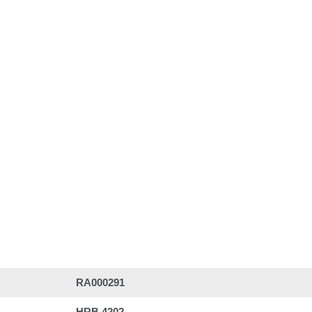
RA000291
HRB 4202