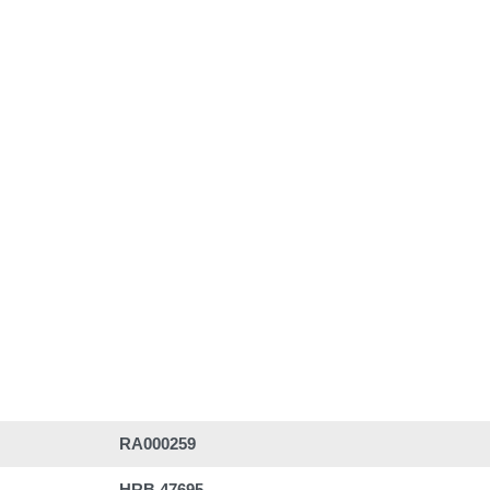
RA000259
HRB 47695