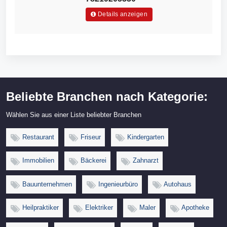
Details anzeigen
Beliebte Branchen nach Kategorie:
Wählen Sie aus einer Liste beliebter Branchen
Restaurant
Friseur
Kindergarten
Immobilien
Bäckerei
Zahnarzt
Bauunternehmen
Ingenieurbüro
Autohaus
Heilpraktiker
Elektriker
Maler
Apotheke