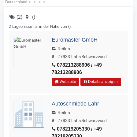
Deutschland
>
>
>
>
(2)
()
2 Ergebnisse für in der Nähe von ()
Euromaster GmbH
Reifen
, 77933 Lahr/Schwarzwald
078213288906 / +49
78213288906
Webseite
Details anzeigen
Autoschmiede Lahr
Reifen
, 77933 Lahr/Schwarzwald
078219205330 / +49
78219205330