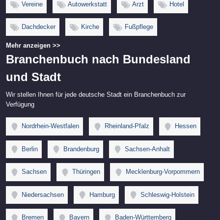
Vereine
Autowerkstatt
Arzt
Hotel
Dachdecker
Kirche
Fußpflege
Mehr anzeigen >>
Branchenbuch nach Bundesland
und Stadt
Wir stellen Ihnen für jede deutsche Stadt ein Branchenbuch zur
Verfügung
Nordrhein-Westfalen
Rheinland-Pfalz
Hessen
Berlin
Brandenburg
Sachsen-Anhalt
Sachsen
Thüringen
Mecklenburg-Vorpommern
Niedersachsen
Hamburg
Schleswig-Holstein
Bremen
Bayern
Baden-Württemberg