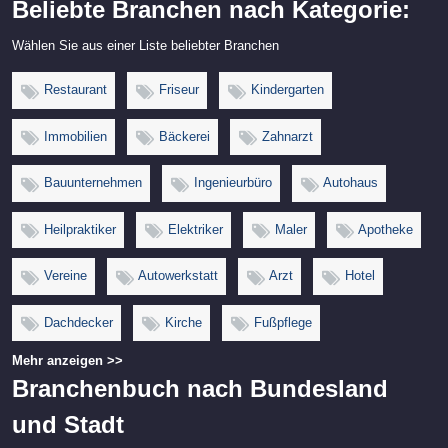
Beliebte Branchen nach Kategorie:
Wählen Sie aus einer Liste beliebter Branchen
Restaurant
Friseur
Kindergarten
Immobilien
Bäckerei
Zahnarzt
Bauunternehmen
Ingenieurbüro
Autohaus
Heilpraktiker
Elektriker
Maler
Apotheke
Vereine
Autowerkstatt
Arzt
Hotel
Dachdecker
Kirche
Fußpflege
Mehr anzeigen >>
Branchenbuch nach Bundesland
und Stadt