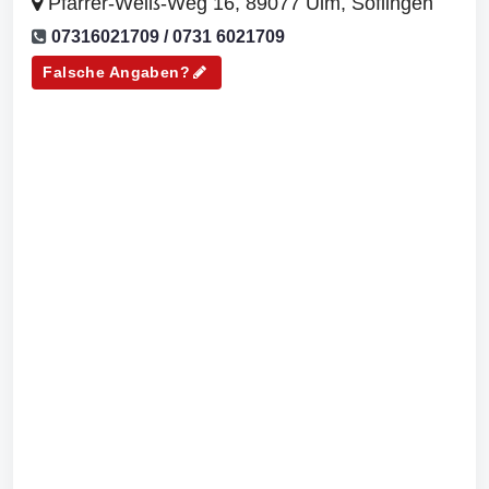
Pfarrer-Weiß-Weg 16, 89077 Ulm, Söflingen
07316021709 / 0731 6021709
Falsche Angaben?