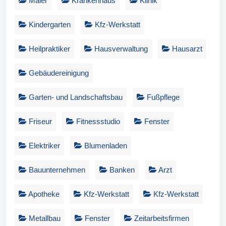
Maler
Krankenhaus
Klinik
Kindergarten
Kfz-Werkstatt
Heilpraktiker
Hausverwaltung
Hausarzt
Gebäudereinigung
Garten- und Landschaftsbau
Fußpflege
Friseur
Fitnessstudio
Fenster
Elektriker
Blumenladen
Bauunternehmen
Banken
Arzt
Apotheke
Kfz-Werkstatt
Kfz-Werkstatt
Metallbau
Fenster
Zeitarbeitsfirmen