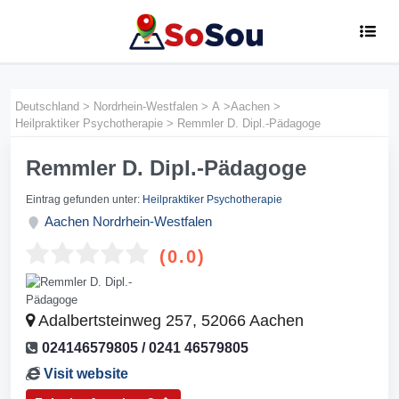
Deutschland
>
Nordrhein-Westfalen
>
A
>
Aachen
>
Heilpraktiker Psychotherapie
>
Remmler D. Dipl.-Pädagoge
Remmler D. Dipl.-Pädagoge
Eintrag gefunden unter:
Heilpraktiker Psychotherapie
Aachen
Nordrhein-Westfalen
(0.0)
Adalbertsteinweg 257, 52066 Aachen
024146579805 / 0241 46579805
Visit website