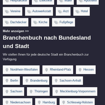
Heilpraktiker
Elektriker
Maler
Apotheke
Vereine
Autowerkstatt
Arzt
Hotel
Dachdecker
Kirche
Fußpflege
Mehr anzeigen >>
Branchenbuch nach Bundesland
und Stadt
Wir stellen Ihnen für jede deutsche Stadt ein Branchenbuch zur
Verfügung
Nordrhein-Westfalen
Rheinland-Pfalz
Hessen
Berlin
Brandenburg
Sachsen-Anhalt
Sachsen
Thüringen
Mecklenburg-Vorpommern
Niedersachsen
Hamburg
Schleswig-Holstein