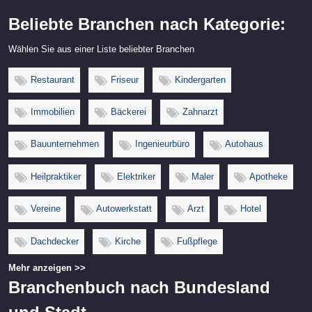
Beliebte Branchen nach Kategorie:
Wählen Sie aus einer Liste beliebter Branchen
Restaurant
Friseur
Kindergarten
Immobilien
Bäckerei
Zahnarzt
Bauunternehmen
Ingenieurbüro
Autohaus
Heilpraktiker
Elektriker
Maler
Apotheke
Vereine
Autowerkstatt
Arzt
Hotel
Dachdecker
Kirche
Fußpflege
Mehr anzeigen >>
Branchenbuch nach Bundesland