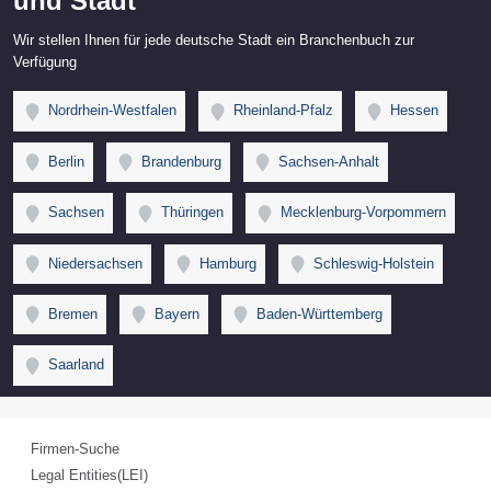
und Stadt
Wir stellen Ihnen für jede deutsche Stadt ein Branchenbuch zur
Verfügung
Nordrhein-Westfalen
Rheinland-Pfalz
Hessen
Berlin
Brandenburg
Sachsen-Anhalt
Sachsen
Thüringen
Mecklenburg-Vorpommern
Niedersachsen
Hamburg
Schleswig-Holstein
Bremen
Bayern
Baden-Württemberg
Saarland
Firmen-Suche
Legal Entities(LEI)