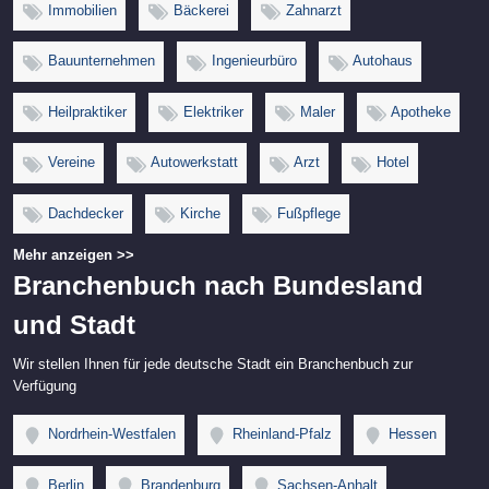
Immobilien
Bäckerei
Zahnarzt
Bauunternehmen
Ingenieurbüro
Autohaus
Heilpraktiker
Elektriker
Maler
Apotheke
Vereine
Autowerkstatt
Arzt
Hotel
Dachdecker
Kirche
Fußpflege
Mehr anzeigen >>
Branchenbuch nach Bundesland
und Stadt
Wir stellen Ihnen für jede deutsche Stadt ein Branchenbuch zur
Verfügung
Nordrhein-Westfalen
Rheinland-Pfalz
Hessen
Berlin
Brandenburg
Sachsen-Anhalt