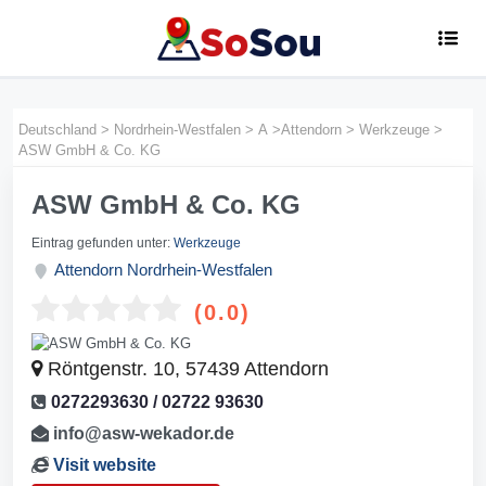
Deutschland
>
Nordrhein-Westfalen
>
A
>
Attendorn
>
Werkzeuge
>
ASW GmbH & Co. KG
ASW GmbH & Co. KG
Eintrag gefunden unter:
Werkzeuge
Attendorn
Nordrhein-Westfalen
(0.0)
Röntgenstr. 10, 57439 Attendorn
0272293630 / 02722 93630
info@asw-wekador.de
Visit website