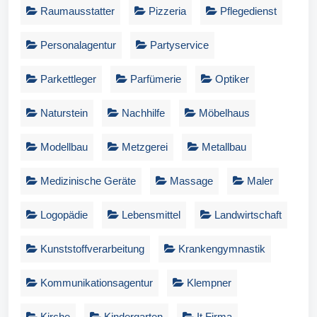
Raumausstatter
Pizzeria
Pflegedienst
Personalagentur
Partyservice
Parkettleger
Parfümerie
Optiker
Naturstein
Nachhilfe
Möbelhaus
Modellbau
Metzgerei
Metallbau
Medizinische Geräte
Massage
Maler
Logopädie
Lebensmittel
Landwirtschaft
Kunststoffverarbeitung
Krankengymnastik
Kommunikationsagentur
Klempner
Kirche
Kindergarten
It Firma