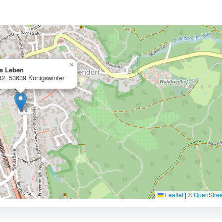
×
es Leben
 32, 53639 Königswinter
Leaflet
|
©
OpenStre