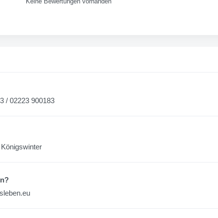
Keine Bewertungen vorhanden
83 / 02223 900183
9 Königswinter
en?
esleben.eu