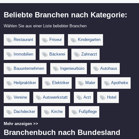
Beliebte Branchen nach Kategorie:
Wählen Sie aus einer Liste beliebter Branchen
Restaurant
Friseur
Kindergarten
Immobilien
Bäckerei
Zahnarzt
Bauunternehmen
Ingenieurbüro
Autohaus
Heilpraktiker
Elektriker
Maler
Apotheke
Vereine
Autowerkstatt
Arzt
Hotel
Dachdecker
Kirche
Fußpflege
Mehr anzeigen >>
Branchenbuch nach Bundesland