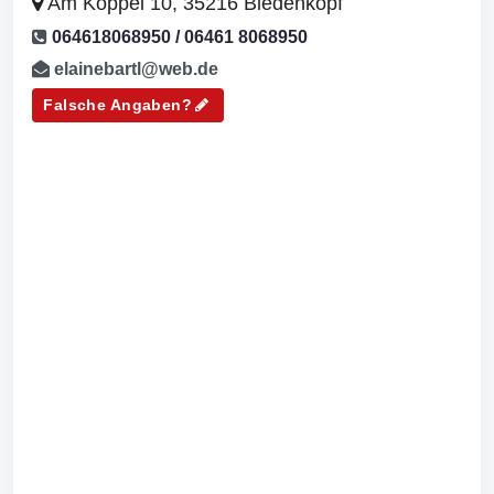
Am Köppel 10, 35216 Biedenkopf
064618068950 / 06461 8068950
elainebartl@web.de
Falsche Angaben?