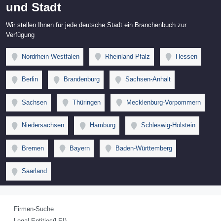
und Stadt
Wir stellen Ihnen für jede deutsche Stadt ein Branchenbuch zur
Verfügung
Nordrhein-Westfalen
Rheinland-Pfalz
Hessen
Berlin
Brandenburg
Sachsen-Anhalt
Sachsen
Thüringen
Mecklenburg-Vorpommern
Niedersachsen
Hamburg
Schleswig-Holstein
Bremen
Bayern
Baden-Württemberg
Saarland
Firmen-Suche
Legal Entities(LEI)