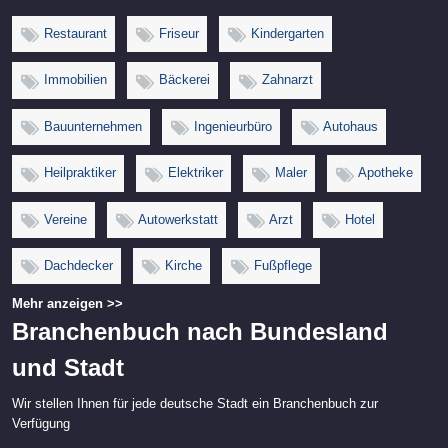
Restaurant
Friseur
Kindergarten
Immobilien
Bäckerei
Zahnarzt
Bauunternehmen
Ingenieurbüro
Autohaus
Heilpraktiker
Elektriker
Maler
Apotheke
Vereine
Autowerkstatt
Arzt
Hotel
Dachdecker
Kirche
Fußpflege
Mehr anzeigen >>
Branchenbuch nach Bundesland
und Stadt
Wir stellen Ihnen für jede deutsche Stadt ein Branchenbuch zur
Verfügung