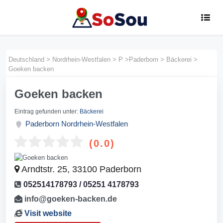
Deutschland
>
Nordrhein-Westfalen
>
P
>
Paderborn
>
Bäckerei
>
Goeken backen
Goeken backen
Eintrag gefunden unter:
Bäckerei
Paderborn
Nordrhein-Westfalen
(0.0)
Arndtstr. 25, 33100 Paderborn
052514178793 / 05251 4178793
info@goeken-backen.de
Visit website