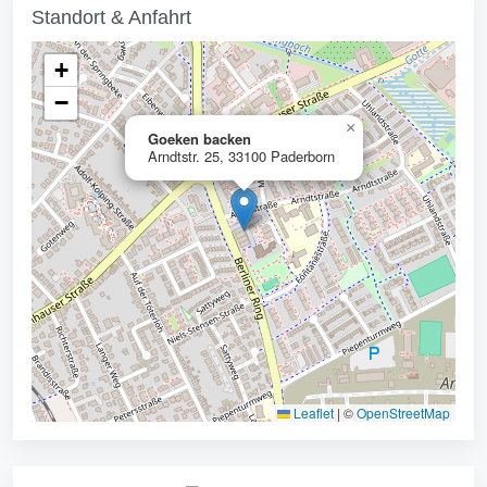
Standort & Anfahrt
+
−
×
Goeken backen
Arndtstr. 25, 33100 Paderborn
Leaflet
|
©
OpenStreetMap