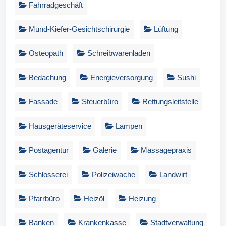
Fahrradgeschäft
Mund-Kiefer-Gesichtschirurgie
Lüftung
Osteopath
Schreibwarenladen
Bedachung
Energieversorgung
Sushi
Fassade
Steuerbüro
Rettungsleitstelle
Hausgeräteservice
Lampen
Postagentur
Galerie
Massagepraxis
Schlosserei
Polizeiwache
Landwirt
Pfarrbüro
Heizöl
Heizung
Banken
Krankenkasse
Stadtverwaltung